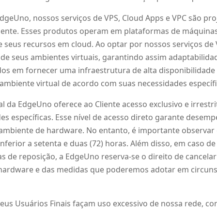
dgeUno, nossos serviços de VPS, Cloud Apps e VPC são proj
liente. Esses produtos operam em plataformas de máquinas 
 seus recursos em cloud. Ao optar por nossos serviços de 
de seus ambientes virtuais, garantindo assim adaptabilidade
s em fornecer uma infraestrutura de alta disponibilidade
 ambiente virtual de acordo com suas necessidades específi
 da EdgeUno oferece ao Cliente acesso exclusivo e irrestrit
s específicas. Esse nível de acesso direto garante desem
o ambiente de hardware. No entanto, é importante observar
ferior a setenta e duas (72) horas. Além disso, em caso de 
de reposição, a EdgeUno reserva-se o direito de cancelar 
de hardware e das medidas que poderemos adotar em circuns
seus Usuários Finais façam uso excessivo de nossa rede, c