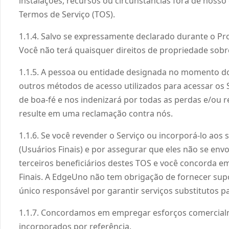
instalações, recursos ou circunstâncias fora de nosso
Termos de Serviço (TOS).
1.1.4. Salvo se expressamente declarado durante o Pr
Você não terá quaisquer direitos de propriedade sobr
1.1.5. A pessoa ou entidade designada no momento do 
outros métodos de acesso utilizados para acessar os 
de boa-fé e nos indenizará por todas as perdas e/ou r
resulte em uma reclamação contra nós.
1.1.6. Se você revender o Serviço ou incorporá-lo aos 
(Usuários Finais) e por assegurar que eles não se env
terceiros beneficiários destes TOS e você concorda e
Finais. A EdgeUno não tem obrigação de fornecer supor
único responsável por garantir serviços substitutos pa
1.1.7. Concordamos em empregar esforços comercialme
incorporados por referência.