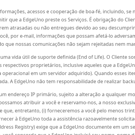
nformações, acessos e cooperação de boa-fé, incluindo, se 
ir que a EdgeUno preste os Serviços. É obrigação do Clie
orem atrasadas ou não entregues devido ao seu descumpr
cê, por e-mail, informações que possam afetá-lo adversam
modo que nossas comunicações não sejam rejeitadas nem m
ma vida útil de suporte definida (End of Life). O Cliente 
respectivos proprietários, inclusive aqueles que a EdgeUn
operacional em um servidor adquirido). Quando esses itens 
ada. A EdgeUno não tem responsabilidade de realizar backup
 um endereço IP primário, sujeito a alteração a qualquer 
ossamos atribuir a você e reservamo-nos, a nosso exclusivo 
que, entretanto, (i) forneceremos a você pelo menos trinta 
rnecer à EdgeUno toda a assistência razoavelmente solicitad
ddress Registry) exige que a EdgeUno documente em um serv