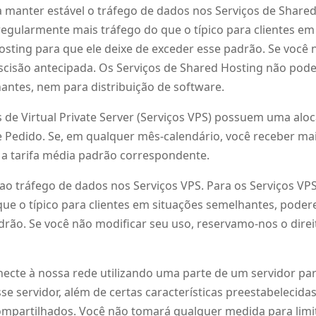
ara manter estável o tráfego de dados nos Serviços de Share
r regularmente mais tráfego do que o típico para clientes 
sting para que ele deixe de exceder esse padrão. Se você 
rescisão antecipada. Os Serviços de Shared Hosting não pod
hantes, nem para distribuição de software.
os de Virtual Private Server (Serviços VPS) possuem uma alo
e Pedido. Se, em qualquer mês-calendário, você receber ma
 a tarifa média padrão correspondente.
 ao tráfego de dados nos Serviços VPS. Para os Serviços VPS,
ue o típico para clientes em situações semelhantes, poder
ão. Se você não modificar seu uso, reservamo-nos o direit
necte à nossa rede utilizando uma parte de um servidor par
se servidor, além de certas características preestabelecid
o compartilhados. Você não tomará qualquer medida para li