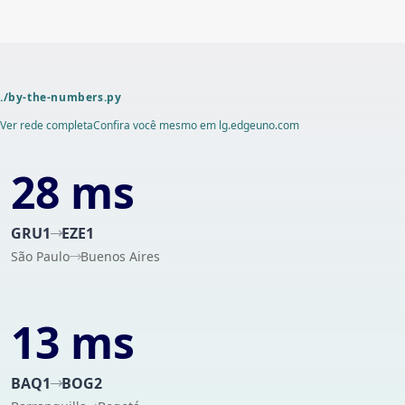
./by-the-numbers.py
Ver rede completa
Confira você mesmo em lg.edgeuno.com
28 ms
GRU1
EZE1
São Paulo
Buenos Aires
13 ms
BAQ1
BOG2