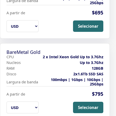
Largura de banda
25Gbps
$695
A partir de
Selecionar
BareMetal Gold
CPU
2 x Intel Xeon Gold Up to 3.7Ghz
Nucleos
Up to 3.7Ghz
RAM
128GB
Disco
2x1.6Tb SSD SAS
100mbps | 1Gbps | 10Gbps |
Largura de banda
25Gbps
$795
A partir de
Selecionar