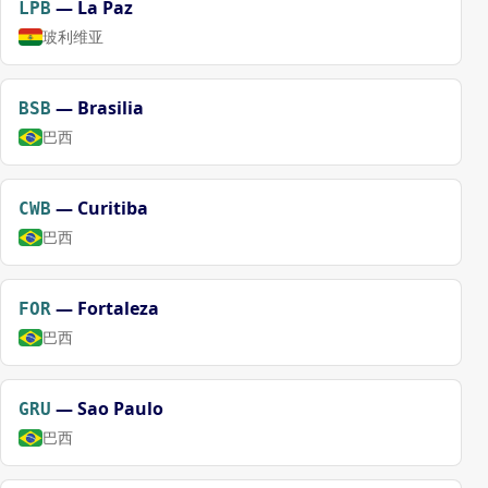
—
La Paz
LPB
玻利维亚
—
Brasilia
BSB
巴西
—
Curitiba
CWB
巴西
—
Fortaleza
FOR
巴西
—
Sao Paulo
GRU
巴西