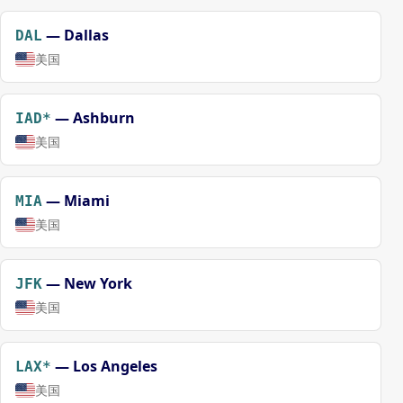
—
Dallas
DAL
美国
—
Ashburn
IAD*
美国
—
Miami
MIA
美国
—
New York
JFK
美国
—
Los Angeles
LAX*
美国