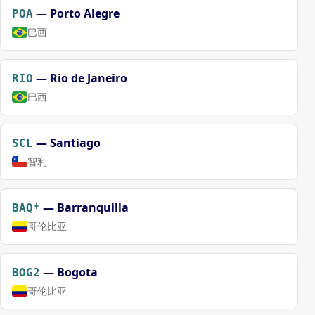
—
Porto Alegre
POA
巴西
—
Rio de Janeiro
RIO
巴西
—
Santiago
SCL
智利
—
Barranquilla
BAQ*
哥伦比亚
—
Bogota
BOG2
哥伦比亚