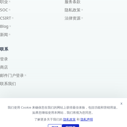
职业
服务条款
SOC
隐私政策
CSIRT
法律资源
Blog
新闻
联系
登录
商店
邮件门户登录
联系我们
x
我们使用 Cookie 来确保您在我们的网站上获得最佳体验，包括功能和营销用途。
©
2026
EdgeUno, Inc.
版权所有，2026年。
如果您继续使用本网站，我们将视为您同意。
AS7195 ·
PeeringDB
↗
了解更多关于我们的
隐私政策
和
隐私声明