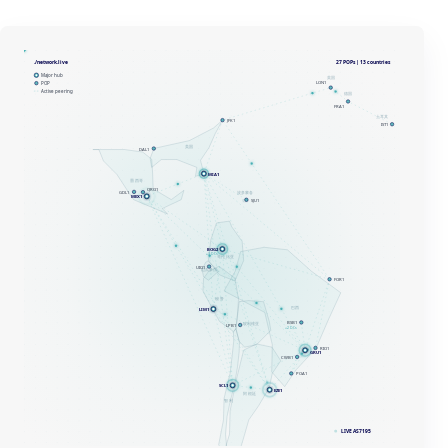
./network.live
27
POPs |
13
countries
Major hub
英国
LON1
POP
Active peering
德国
FRA1
土耳其
JFK1
IST1
美国
DAL1
MIA1
墨西哥
QRO1
GDL1
波多黎各
MEX1
SJU1
BOG2
+
3
DCs
哥伦比亚
UIO1
厄瓜多尔
FOR1
秘鲁
巴西
LIM1
BSB1
玻利维亚
LPB1
+
2
DCs
RIO1
GRU1
CWB1
POA1
SCL1
EZE1
阿根廷
智利
LIVE AS7195