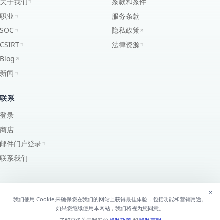
关于我们
条款和条件
职业
服务条款
SOC
隐私政策
CSIRT
法律资源
Blog
新闻
联系
登录
商店
邮件门户登录
联系我们
x
我们使用 Cookie 来确保您在我们的网站上获得最佳体验，包括功能和营销用途。
©
2026
EdgeUno, Inc.
版权所有，2026年。
如果您继续使用本网站，我们将视为您同意。
AS7195 ·
PeeringDB
↗
了解更多关于我们的
隐私政策
和
隐私声明