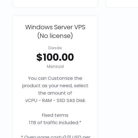
Windows Server VPS
(No license)
Desde
$100.00
Mensual
You can Customize the
product as your need, select
the amount of
vCPU - RAM - SSD SAS Disk
Fixed terms
1TB of traffic included.*
* Overusage cost-0.01 USD per