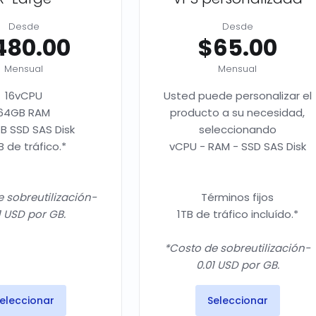
Desde
Desde
480.00
$65.00
Mensual
Mensual
16vCPU
Usted puede personalizar el
64GB RAM
producto a su necesidad,
B SSD SAS Disk
seleccionando
B de tráfico.*
vCPU - RAM - SSD SAS Disk
 sobreutilización-
Términos fijos
1 USD por GB.
1TB de tráfico incluído.*
*Costo de sobreutilización-
0.01 USD por GB.
eleccionar
Seleccionar