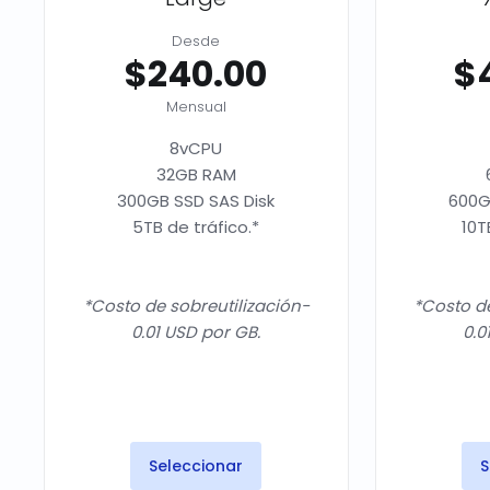
Desde
$240.00
$
Mensual
8vCPU
32GB RAM
300GB SSD SAS Disk
600G
5TB de tráfico.*
10T
*Costo de sobreutilización-
*Costo de
0.01 USD por GB.
0.0
Seleccionar
S