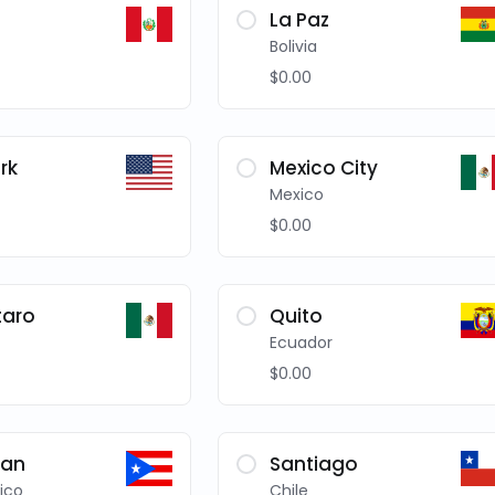
La Paz
Bolivia
$0.00
rk
Mexico City
Mexico
$0.00
taro
Quito
Ecuador
$0.00
uan
Santiago
ico
Chile