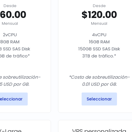
Desde
Desde
60.00
$120.00
Mensual
Mensual
2vCPU
4vCPU
8GB RAM
16GB RAM
 SSD SAS Disk
150GB SSD SAS Disk
B de tráfico*
3TB de tráfico.*
 sobreutilización-
*Costo de sobreutilización-
5 USD por GB.
0.01 USD por GB.
eleccionar
Seleccionar
X-Large
VPS personalizada