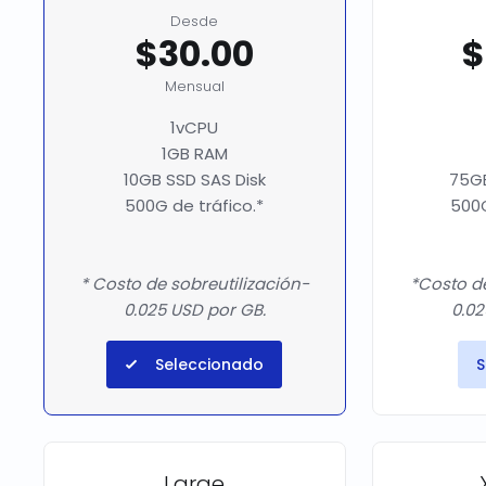
Desde
$30.00
$
Mensual
1vCPU
1GB RAM
10GB SSD SAS Disk
75GB
500G de tráfico.*
500G
* Costo de sobreutilización-
*Costo de
0.025 USD por GB.
0.02
Seleccionado
S
Large