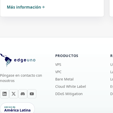
Más información
PRODUCTOS
R
VPS
U
VPC
L
Póngase en contacto con
Bare Metal
L
nosotros
Cloud White Label
E
DDoS Mitigation
D
HECHO EN
América Latina