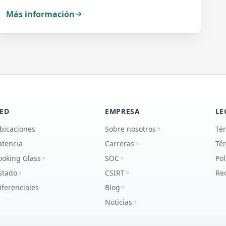
Más información
ED
EMPRESA
LE
bicaciones
Sobre nosotros
Té
atencia
Carreras
Tér
ooking Glass
SOC
Pol
stado
CSIRT
Rec
iferenciales
Blog
Noticias