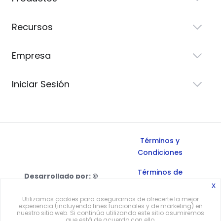
Recursos
Empresa
Iniciar Sesión
Términos y
Condiciones
Términos de
Desarrollado por: ©
Servicio
x
Todos los
derechos reservados,
Utilizamos cookies para asegurarnos de ofrecerte la mejor
Política de
experiencia (incluyendo fines funcionales y de marketing) en
2026.
nuestro sitio web. Si continúa utilizando este sitio asumiremos
Privacidad
que está de acuerdo con ello.