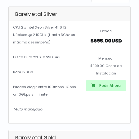
BareMetal Silver
CPU 2 x Intel Xeon Silver 4116 12
Desde
Núcleos @ 2.10GHz (Hasta 3Ghz en
$695.00USD
máximo desempeño)
Disco Duro 2x1.6Tb SSD SAS
Mensual
$999.00 Costo de
Ram 128Gb
Instalación
Pedir Ahora
Puedes elegir entre 100mbps, 1Gbps
or 10Gbps sin límite
*Auto manejado
BareMetal Gold