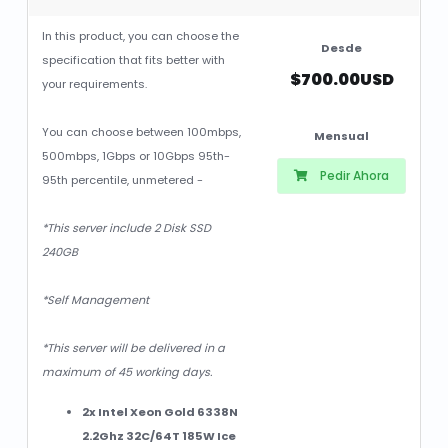
In this product, you can choose the
Desde
specification that fits better with
$700.00USD
your requirements.
You can choose between 100mbps,
Mensual
500mbps, 1Gbps or 10Gbps 95th-
Pedir Ahora
95th percentile, unmetered -
*This server include 2 Disk SSD
240GB
*Self Management
*This server will be delivered in a
maximum of 45 working days.
2x Intel Xeon Gold 6338N
2.2Ghz 32C/64T 185W Ice