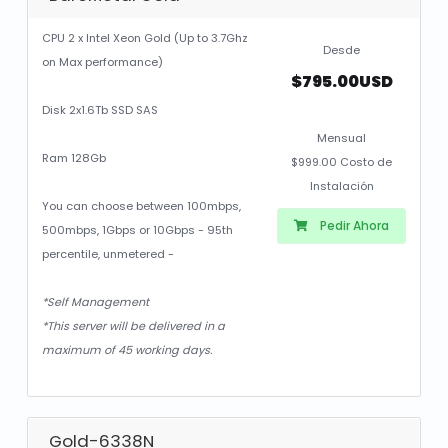
CPU 2 x Intel Xeon Gold (Up to 3.7Ghz
Desde
on Max performance)
$795.00USD
Disk 2x1.6Tb SSD SAS
Mensual
Ram 128Gb
$999.00 Costo de
Instalación
You can choose between 100mbps,
Pedir Ahora
500mbps, 1Gbps or 10Gbps - 95th
percentile, unmetered -
*Self Management
*This server will be delivered in a
maximum of 45 working days.
Gold-6338N