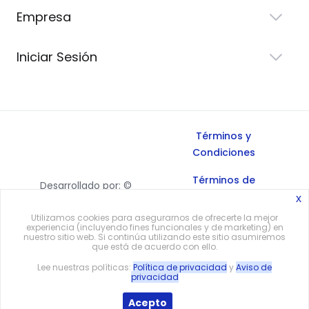
Empresa
Iniciar Sesión
Términos y
Condiciones
Términos de
Desarrollado por: ©
Servicio
x
Todos los
Utilizamos cookies para asegurarnos de ofrecerte la mejor
derechos reservados,
Política de
experiencia (incluyendo fines funcionales y de marketing) en
2026.
nuestro sitio web. Si continúa utilizando este sitio asumiremos
Privacidad
que está de acuerdo con ello.
Lee nuestras políticas:
Política de privacidad
y
Aviso de
Volver arriba
privacidad
Acepto